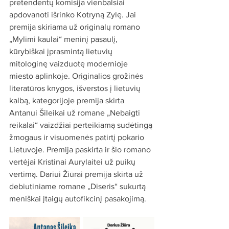
pretendentų komisija vienbalsiai 
apdovanoti išrinko Kotryną Zylę. Jai 
premija skiriama už originalų romano 
„Mylimi kaulai“ meninį pasaulį, 
kūrybiškai įprasmintą lietuvių 
mitologinę vaizduotę modernioje 
miesto aplinkoje. Originalios grožinės 
literatūros knygos, išverstos į lietuvių 
kalbą, kategorijoje premija skirta 
Antanui Šileikai už romane „Nebaigti 
reikalai“ vaizdžiai perteikiamą sudėtingą 
žmogaus ir visuomenės patirtį pokario 
Lietuvoje. Premija paskirta ir šio romano 
vertėjai Kristinai Aurylaitei už puikų 
vertimą. Dariui Žiūrai premija skirta už 
debiutiniame romane „Diseris“ sukurtą 
meniškai įtaigų autofikcinį pasakojimą.