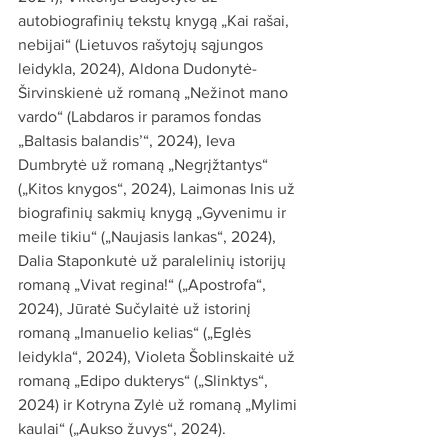
autobiografinių tekstų knygą „Kai rašai, 
nebijai“ (Lietuvos rašytojų sąjungos 
leidykla, 2024), Aldona Dudonytė-
Širvinskienė už romaną „Nežinot mano 
vardo“ (Labdaros ir paramos fondas 
„Baltasis balandis’“, 2024), Ieva 
Dumbrytė už romaną „Negrįžtantys“ 
(„Kitos knygos“, 2024), Laimonas Inis už 
biografinių sakmių knygą „Gyvenimu ir 
meile tikiu“ („Naujasis lankas“, 2024), 
Dalia Staponkutė už paralelinių istorijų 
romaną „Vivat regina!“ („Apostrofa“, 
2024), Jūratė Sučylaitė už istorinį 
romaną „Imanuelio kelias“ („Eglės 
leidykla“, 2024), Violeta Šoblinskaitė už 
romaną „Edipo dukterys“ („Slinktys“, 
2024) ir Kotryna Zylė už romaną „Mylimi 
kaulai“ („Aukso žuvys“, 2024).