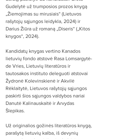
Gudelytė už trumposios prozos knygą 
„Žiemojimas su mirusiais“ (Lietuvos 
rašytojų sąjungos leidykla, 2024) ir 
Darius Žiūra už romaną „Diseris“ („Kitos 
knygos“, 2024).
Kandidatų knygas vertino Kanados 
lietuvių fondo atstovė Rasa Lomsargytė-
de Vries, Lietuvių literatūros ir 
tautosakos instituto deleguoti atstovai 
Žydronė Kolevinskienė ir Akvilė 
Rėklaitytė, Lietuvos rašytojų sąjungos 
paskirti šios sąjungos valdybos nariai 
Danutė Kalinauskaitė ir Arvydas 
Šlepikas.
Už originalios gožinės literatūros knygą, 
parašytą lietuvių kalba, iš devynių 