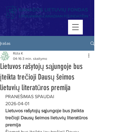
Įrašas
Rūta K
04-16
3 min. skaitymo
Lietuvos rašytojų sąjungoje bus
įteikta trečioji Dausų šeimos
lietuvių literatūros premija
PRANEŠIMAS SPAUDAI
2026-04-01
Lietuvos rašytojų sąjungoje bus įteikta 
trečioji Dausų šeimos lietuvių literatūros 
premija
Šiemet bus įteikta jau trečioji Dausų 