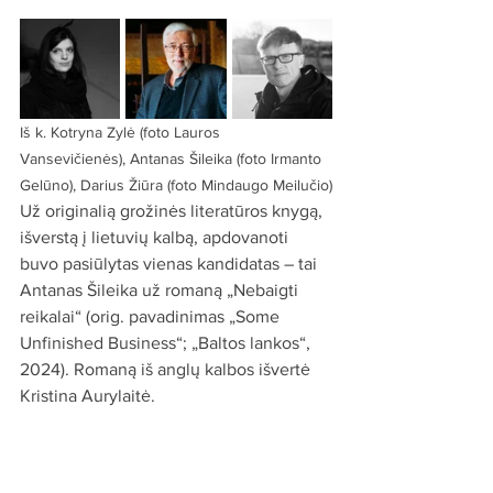
Iš k. Kotryna Zylė (foto Lauros 
Vansevičienės), Antanas Šileika (foto Irmanto 
Gelūno), Darius Žiūra (foto Mindaugo Meilučio)
Už originalią grožinės literatūros knygą, 
išverstą į lietuvių kalbą, apdovanoti 
buvo pasiūlytas vienas kandidatas – tai 
Antanas Šileika už romaną „Nebaigti 
reikalai“ (orig. pavadinimas „Some 
Unfinished Business“; „Baltos lankos“, 
2024). Romaną iš anglų kalbos išvertė 
Kristina Aurylaitė.