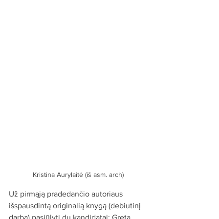
Kristina Aurylaitė (iš asm. arch)
Už pirmąją pradedančio autoriaus 
išspausdintą originalią knygą (debiutinį 
darbą) pasiūlyti du kandidatai: Greta 