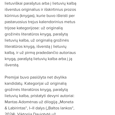
lietuviškai parašytus arba į lietuvių kalbą 
išverstus originalius ir išskirtinius prozos 
kūrinius (knygas), kurie buvo išleisti per 
pastaruosius trejus kalendorinius metus 
trijose kategorijose: už originalią 
grožinės literatūros knygą, parašytą 
lietuvių kalba, už originalią grožinės 
literatūros knygą, išverstą į lietuvių 
kalbą, ir už pirmą pradedančio autoriaus 
knygą, parašytą lietuvių kalba arba į ją 
išverstą.
Premijai buvo pasiūlyta net dvylika 
kandidatų. Kategorijai už originalią 
grožinės literatūros knygą, parašytą 
lietuvių kalba, pristatyti devyni autoriai: 
Mantas Adomėnas už dilogiją „Moneta 
& Labirintas“, I–II dalys („Baltos lankos“, 
2024), Viktorija Daujotytė už 